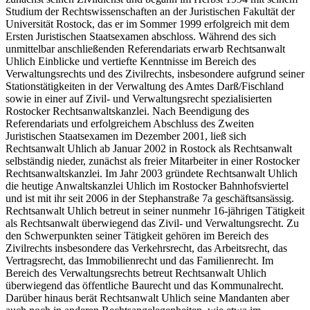
Studium der Rechtswissenschaften an der Juristischen Fakultät der
Universität Rostock, das er im Sommer 1999 erfolgreich mit dem
Ersten Juristischen Staatsexamen abschloss. Während des sich
unmittelbar anschließenden Referendariats erwarb Rechtsanwalt
Uhlich Einblicke und vertiefte Kenntnisse im Bereich des
Verwaltungsrechts und des Zivilrechts, insbesondere aufgrund seiner
Stationstätigkeiten in der Verwaltung des Amtes Darß/Fischland
sowie in einer auf Zivil- und Verwaltungsrecht spezialisierten
Rostocker Rechtsanwaltskanzlei. Nach Beendigung des
Referendariats und erfolgreichem Abschluss des Zweiten
Juristischen Staatsexamen im Dezember 2001, ließ sich
Rechtsanwalt Uhlich ab Januar 2002 in Rostock als Rechtsanwalt
selbständig nieder, zunächst als freier Mitarbeiter in einer Rostocker
Rechtsanwaltskanzlei. Im Jahr 2003 gründete Rechtsanwalt Uhlich
die heutige Anwaltskanzlei Uhlich im Rostocker Bahnhofsviertel
und ist mit ihr seit 2006 in der Stephanstraße 7a geschäftsansässig.
Rechtsanwalt Uhlich betreut in seiner nunmehr 16-jährigen Tätigkeit
als Rechtsanwalt überwiegend das Zivil- und Verwaltungsrecht. Zu
den Schwerpunkten seiner Tätigkeit gehören im Bereich des
Zivilrechts insbesondere das Verkehrsrecht, das Arbeitsrecht, das
Vertragsrecht, das Immobilienrecht und das Familienrecht. Im
Bereich des Verwaltungsrechts betreut Rechtsanwalt Uhlich
überwiegend das öffentliche Baurecht und das Kommunalrecht.
Darüber hinaus berät Rechtsanwalt Uhlich seine Mandanten aber